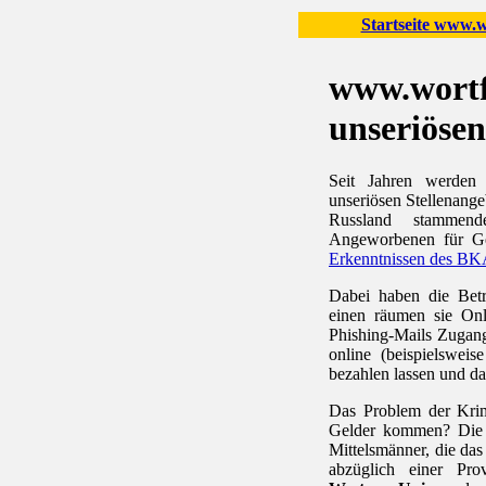
Startseite www.wo
www.wortfi
unseriösen
Seit Jahren werden 
unseriösen Stellenange
Russland stammen
Angeworbenen für G
Erkenntnissen des BK
Dabei haben die Bet
einen räumen sie Onl
Phishing-Mails Zugan
online (beispielswei
bezahlen lassen und dan
Das Problem der Krimi
Gelder kommen? Die L
Mittelsmänner, die da
abzüglich einer Pro