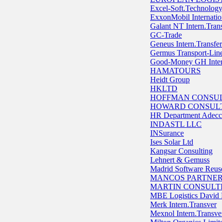
Excel-Soft.Technolog
ExxonMobil Internation
Galant NT Intern.Tran
GC-Trade
Geneus Intern.Transfer
Germus Transport-Lin
Good-Money GH Inter
HAMATOURS
Heidt Group
HKLTD
HOFFMAN CONSUL
HOWARD CONSULT
HR Department Adec
INDASTL LLC
INSurance
Ises Solar Ltd
Kangsar Consulting
Lehnert & Gemuss
Madrid Software Reus
MANCOS PARTNER
MARTIN CONSULTI
MBE Logistics David
Merk Intern.Transver
Mexnol Intern.Transve