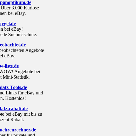
-panoptikum.de
 Über 3.000 Kuriose
nen bei eBay.
aygel.de
n bei eBay!
nelle Suchmaschine.
eobachtet.de
beobachteten Angebote
ei eBay.
-liste.de
n WOW! Angebote bei
 Mini-Statístik.
latz-Tools.de
nd Links für eBay und
. Kostenlos!
atz-rabatt.de
e bei eBay mit bis zu
ozent Rabatt.
uehrenrechner.de
er für private und