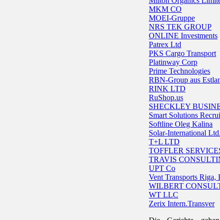
Milton Organics Limit
MKM CO
MOEI-Gruppe
NRS TEK GROUP
ONLINE Investments
Patrex Ltd
PKS Cargo Transport
Platinway Corp
Prime Technologies
RBN-Group aus Estla
RINK LTD
RuShop.us
SHECKLEY BUSIN
Smart Solutions Recru
Softline Oleg Kalina
Solar-International Ltd
T+L LTD
TOFFLER SERVIC
TRAVIS CONSULTI
UPT Co
Vent Transports Riga, 
WILBERT CONSULT
WT LLC
Zerix Intern.Transver