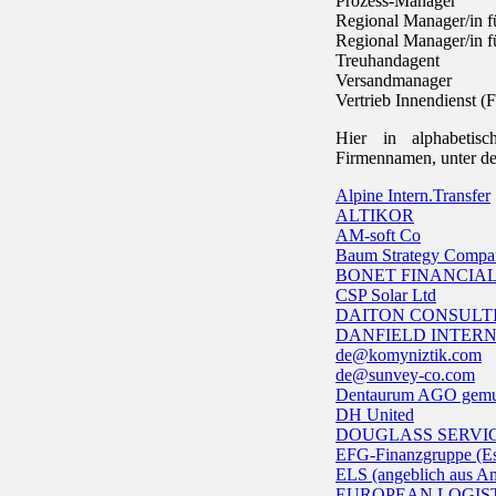
Prozess-Manager
Regional Manager/in f
Regional Manager/in f
Treuhandagent
Versandmanager
Vertrieb Innendienst (F
Hier in alphabetis
Firmennamen, unter de
Alpine Intern.Transfer
ALTIKOR
AM-soft Co
Baum Strategy Compa
BONET FINANCIA
CSP Solar Ltd
DAITON CONSULT
DANFIELD INTER
de@komyniztik.com
de@sunvey-co.com
Dentaurum AGO gem
DH United
DOUGLASS SERVI
EFG-Finanzgruppe (Es
ELS (angeblich aus A
EUROPEAN LOGIS