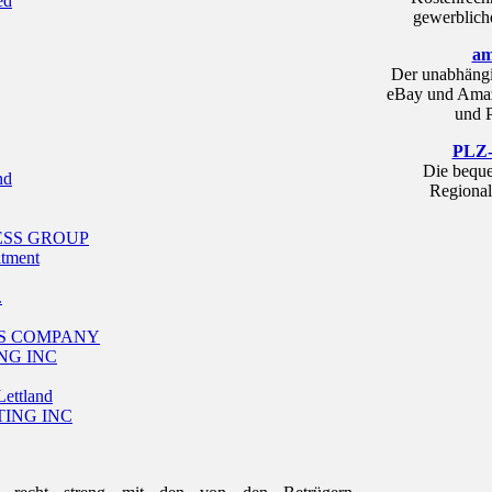
ed
gewerblich
am
Der unabhängi
eBay und Amaz
und P
PLZ-
Die beque
nd
Regional
ESS GROUP
itment
.
ES COMPANY
NG INC
Lettland
ING INC