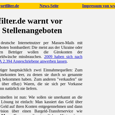
rtfilter.de
News-Seite
Impressum von www
lter.de warnt vor
 Stellenangeboten
deutsche Internetnutzer per Massen-Mails mit
boten bombardiert: Die meist aus der Ukraine oder
den Betrüger wollen die Girokonten der
eldwäsche missbrauchen.
2009 haben sich nach
A 2.394 Angeschriebene anwerben lassen
.
rüger hauptsächlich zwei Einnahmequellen: Zum
inekonten leer, zu denen sie durch so genannte
g bekommen haben. Zum anderen "verkaufen" sie
se über eBay) Waren, die sie sich per Vorkasse
n natürlich nie liefern.
nellen ist nun: Wie sollen sie unerkannt an die
ösung ist einfach: Man kassiert das Geld über
s Geld auf ihren Konten entgegennehmen und dann
vision über einen Bargeld-Transferservice wie