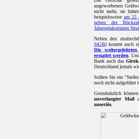
Die Gerichte gehe
angeworbenen Geldwä
nicht mehr, sie hätt
beispielsweise
am 22. 
neben der Rückza
Jahreseinkommen Straf
Neben den strafrech
StGB
) kommt auch ziv
Die weitergeleitet
erstattet werden
. Un
Bank auch das
Girok
Deutschland jemals w
Sollten Sie ein "Stel
noch nicht aufgeführt is
Grundsätzlich könne
unverlangter Mail
a
unseriös
.