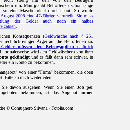
n recht streng mit den von den Betrügern
schern um: Man glaubt Betroffenen schon lange
en so eine Masche nicht durchschaut. So wurde
August 2008 eine 47-Jährige verurteilt: Sie muss
hlung der Gelder auch noch ein halbes
e zahlen
.
tlichen Konsequenzen (
Geldwäsche nach § 261
ilrechtlich einiger Ärger auf die Betroffenen zu:
en Gelder müssen den Betrugsopfern
natürlich
d normalerweise wird den Geldwäschern von ihrer
onto gekündigt
und es fällt dann sehr schwer, in
ieder ein Konto zu bekommen.
lenangebot" von einer "Firma" bekommen, die oben
t: Bitte an mich weiterleiten.
n Sie davon ausgehen: Wenn Sie einen
Job per
ngeboten bekommen, ist das Angebot
immer