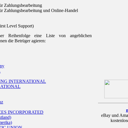
ür Zahlungsbearbeitung
ür Zahlungsbearbeitung und Online-Handel
irst Level Support)
cher Reihenfolge eine Liste von angeblichen
nen die Betrüger agieren:
ny
L
ING INTERNATIONAL
NATIONAL
uz
CES INCORPORATED
eBay und Ama
tland)
kostenlos
merika)
TIC UNION