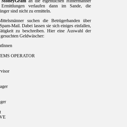
r
MoneyGram
an die eigentlichen Hintermänner
re Ermittlungen verlaufen dann im Sande, die
nger sind nicht zu ermitteln.
ittelsmänner suchen die Betrügerbanden über
Spam-Mail. Dabei lassen sie sich einiges einfallen,
tigkeit zu beschreiben. Hier eine Auswahl der
 gesuchten Geldwäscher:
ntInnen
TEMS OPERATOR
rvisor
ager
ger
t
IVE