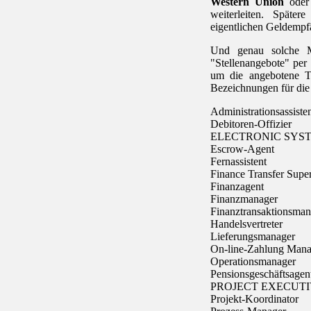
Western Union
ode
weiterleiten. Späte
eigentlichen Geldempfä
Und genau solche M
"Stellenangebote" per 
um die angebotene Tä
Bezeichnungen für die
Administrationsassiste
Debitoren-Offizier
ELECTRONIC SYS
Escrow-Agent
Fernassistent
Finance Transfer Supe
Finanzagent
Finanzmanager
Finanztransaktionsman
Handelsvertreter
Lieferungsmanager
On-line-Zahlung Mana
Operationsmanager
Pensionsgeschäftsagen
PROJECT EXECUT
Projekt-Koordinator