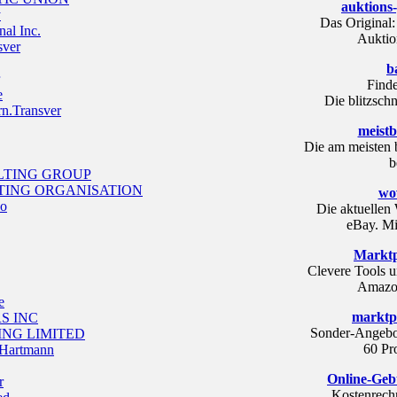
auktions
y
Das Original:
al Inc.
Auktio
sver
b
Finde
e
Die blitzsch
n.Transver
meistb
Die am meisten 
b
TING GROUP
ING ORGANISATION
wow
co
Die aktuelle
eBay. Mit
Marktp
Clevere Tools u
Amazon
e
marktpl
S INC
Sonder-Angebot
NG LIMITED
60 Pr
 Hartmann
Online-Geb
r
Kostenrechn