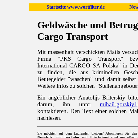
Startseite www.wortfilter.de
New
Geldwäsche und Betru
Cargo Transport
Mit massenhaft verschickten Mails versuc
Firma "PKS Cargo Transport" bz
International CARGO SA Polska" in D
zu finden, die aus kriminellen Gesc
Beutegelder "waschen" und damit selbst 
Weitere Infos zu solchen "Stellenangebote
Ein angeblicher Anatolijs Briterskiy bitt
darum, ihn unter
mihail-gorskiy
kontaktieren. Den Text einer solchen M
nachlesen.
Sie möchten auf dem Laufenden bleiben? Abonnieren Sie de
Newsletter mit Top-Infos
und Unterhaltung rund um eBay un