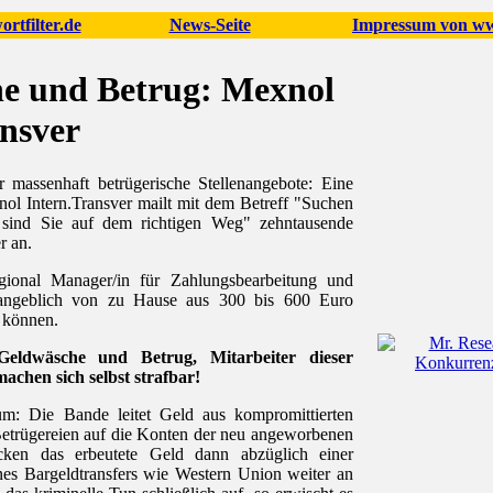
rtfilter.de
News-Seite
Impressum von www
e und Betrug: Mexnol
ansver
r massenhaft betrügerische Stellenangebote: Eine
ol Intern.Transver mailt mit dem Betreff "Suchen
sind Sie auf dem richtigen Weg" zehntausende
r an.
ional Manager/in für Zahlungsbearbeitung und
 angeblich von zu Hause aus 300 bis 600 Euro
 können.
eldwäsche und Betrug, Mitarbeiter dieser
achen sich selbst strafbar!
rum: Die Bande leitet Geld aus kompromittierten
etrügereien auf die Konten der neu angeworbenen
icken das erbeutete Geld dann abzüglich einer
ines Bargeldtransfers wie Western Union weiter an