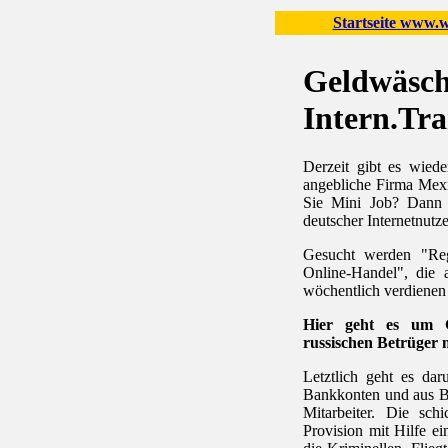
Startseite www.wo
Geldwäsch
Intern.Tr
Derzeit gibt es wiede
angebliche Firma Mexn
Sie Mini Job? Dann 
deutscher Internetnutze
Gesucht werden "Reg
Online-Handel", die
wöchentlich verdienen
Hier geht es um G
russischen Betrüger m
Letztlich geht es da
Bankkonten und aus B
Mitarbeiter. Die sch
Provision mit Hilfe e