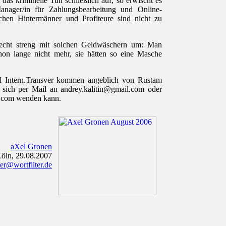
 das kriminelle Tun schließlich auf, so erwischt es
anager/in für Zahlungsbearbeitung und Online-
ichen Hintermänner und Profiteure sind nicht zu
recht streng mit solchen Geldwäschern um: Man
hon lange nicht mehr, sie hätten so eine Masche
l Intern.Transver kommen angeblich von Rustam
 sich per Mail an
andrey.kalitin@gmail.com
oder
.com
wenden kann.
aXel Gronen
öln, 29.08.2007
r@wortfilter.de