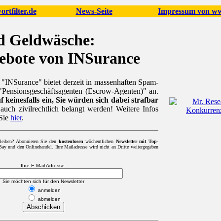
rtfilter.de
News-Seite
Impressum von www
d Geldwäsche:
gebote von INSurance
 "INSurance" bietet derzeit in massenhaften Spam-
s "Pensionsgeschäftsagenten (Escrow-Agenten)" an.
f keinesfalls ein, Sie würden sich dabei strafbar
uch zivilrechtlich belangt werden! Weitere Infos
Sie
hier
.
leiben? Abonnieren Sie den
kostenlosen
wöchentlichen
Newsletter mit Top-
y und den Onlinehandel. Ihre Mailadresse wird nicht an Dritte weitergegeben
Ihre E-Mail Adresse:
Sie möchten sich für den Newsletter
anmelden
abmelden