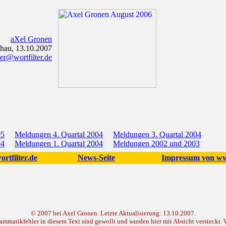
aXel Gronen
hau, 13.10.2007
r@wortfilter.de
05
Meldungen 4. Quartal 2004
Meldungen 3. Quartal 2004
04
Meldungen 1. Quartal 2004
Meldungen 2002 und 2003
rtfilter.de
News-Seite
Impressum von www
© 2007 bei Axel Gronen. Letzte Aktualisierung: 13.10.2007.
mmatikfehler in diesem Text sind gewollt und wurden hier mit Absicht versteckt. Wer