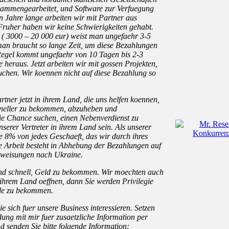
sammengearbeitet, und Software zur Verfuegung
in Jahre lange arbeiten wir mit Partner aus
Fruher haben wir keine Schwierigkeiten gehabt.
( 3000 – 20 000 eur) weist man ungefaehr 3-5
an braucht so lange Zeit, um diese Bezahlungen
egel kommt ungefaehr von 10 Tagen bis 2-3
eraus. Jetzt arbeiten wir mit gossen Projekten,
uchen. Wir koennen nicht auf diese Bezahlung so
tner jetzt in ihrem Land, die uns helfen koennen,
hneller zu bekommen, abzuheben und
ie Chance suchen, einen Nebenverdienst zu
serer Vertreter in ihrem Land sein. Als unserer
 8% von jedes Geschaeft, das wir durch ihres
e Arbeit besteht in Abhebung der Bezahlungen auf
rweisungen nach Ukraine.
nd schnell, Geld zu bekommen. Wir moechten auch
 ihrem Land oeffnen, dann Sie werden Privilegie
lle zu bekommen.
e sich fuer unsere Business interessieren. Setzen
ndung mit mir fuer zusaetzliche Information per
d senden Sie bitte folgende Information: