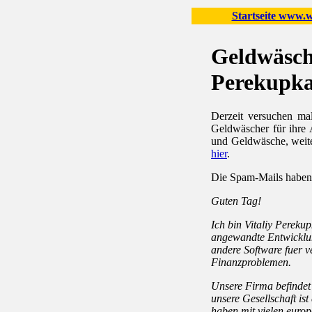
Startseite www.wo
Geldwäsch
Perekupk
Derzeit versuchen mal
Geldwäscher für ihre 
und Geldwäsche, weite
hier
.
Die Spam-Mails haben 
Guten Tag!
Ich bin Vitaliy Pereku
angewandte Entwicklun
andere Software fuer 
Finanzproblemen.
Unsere Firma befindet 
unsere Gesellschaft is
haben mit vielen euro