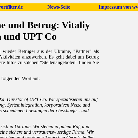
rtfilter.de
News-Seite
Impressum von www
e und Betrug: Vitaliy
a und UPT Co
 wieder Betrüger aus der Ukraine, "Partner" als
Aktivitäten anzuwerben. Es geht dabei um Betrug
re Infos zu solchen "Stellenangeboten" finden Sie
folgenden Wortlaut:
pka, Direktor of UPT Co. Wir spezialisieren uns auf
g, Systemintegration, korporativen Netze und
verschiedenen Loesungen der Geschaefts - und
sich in Ukraine. Wir stehen in gutem Ruf, und
t eine sichere und vertrauenswuerdige Firma. Wir
paeschen und nordamerikanischen Gesellschaften