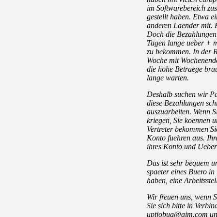
im Softwarebereich zu
gestellt haben. Etwa e
anderen Laender mit. 
Doch die Bezahlungen 
Tagen lange ueber + m
zu bekommen. In der R
Woche mit Wochenende h
die hohe Betraege bra
lange warten.
Deshalb suchen wir Par
diese Bezahlungen sc
auszuarbeiten. Wenn S
kriegen, Sie koennen un
Vertreter bekommen Sie
Konto fuehren aus. Ihr
ihres Konto und Uebe
Das ist sehr bequem u
spaeter eines Buero in
haben, eine Arbeitsste
Wir freuen uns, wenn Si
Sie sich bitte in Verbi
uptjobua@aim.com
un