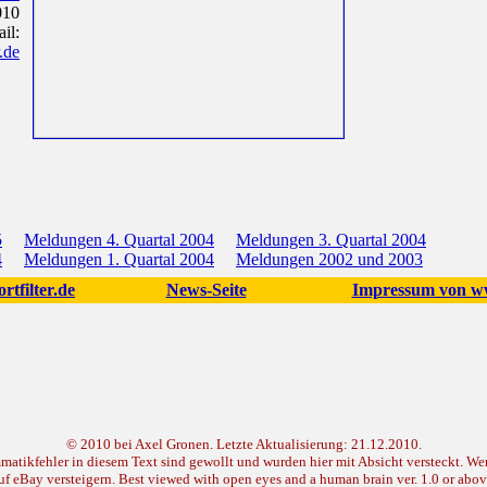
010
il:
.de
5
Meldungen 4. Quartal 2004
Meldungen 3. Quartal 2004
4
Meldungen 1. Quartal 2004
Meldungen 2002 und 2003
rtfilter.de
News-Seite
Impressum von ww
© 2010 bei Axel Gronen. Letzte Aktualisierung: 21.12.2010.
tikfehler in diesem Text sind gewollt und wurden hier mit Absicht versteckt. Wer s
uf eBay versteigern. Best viewed with open eyes and a human brain ver. 1.0 or abov