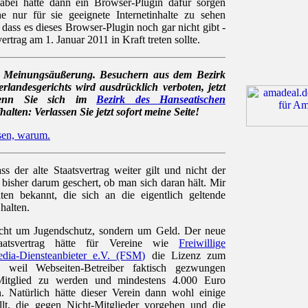
bei hätte dann ein Browser-Plugin dafür sorgen
he nur für sie geeignete Internetinhalte zu sehen
ss es dieses Browser-Plugin noch gar nicht gibt -
rtrag am 1. Januar 2011 in Kraft treten sollte.
ne Meinungsäußerung. Besuchern aus dem Bezirk
landesgerichts wird ausdrücklich verboten, jetzt
Wenn Sie sich im
Bezirk des Hanseatischen
alten: Verlassen Sie jetzt sofort meine Seite!
sen, warum.
ss der alte Staatsvertrag weiter gilt und nicht der
bisher darum geschert, ob man sich daran hält. Mir
ten bekannt, die sich an die eigentlich geltende
halten.
icht um Jugendschutz, sondern um Geld. Der neue
Staatsvertrag hätte für Vereine wie
Freiwillige
edia-Diensteanbieter e.V. (FSM)
die Lizenz zum
, weil Webseiten-Betreiber faktisch gezwungen
Mitglied zu werden und mindestens 4.000 Euro
n. Natürlich hätte dieser Verein dann wohl einige
llt, die gegen Nicht-Mitglieder vorgehen und die