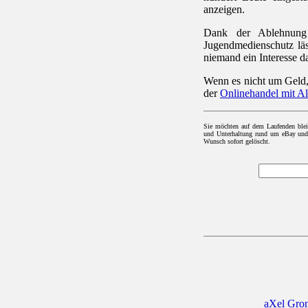
anzeigen.
Dank der Ablehnung
Jugendmedienschutz läs
niemand ein Interesse d
Wenn es nicht um Geld
der
Onlinehandel mit A
Sie möchten auf dem Laufenden ble
und Unterhaltung rund um eBay und d
Wunsch sofort gelöscht.
aXel Gro