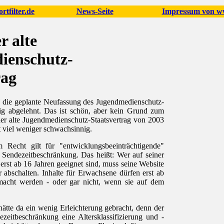
rtfilter.de
News-Seite
Impressum von ww
r alte
ienschutz-
rag
die geplante Neufassung des Jugendmedienschutz-
mig abgelehnt. Das ist schön, aber kein Grund zum
der alte Jugendmedienschutz-Staatsvertrag von 2003
ht viel weniger schwachsinnig.
 Recht gilt für "entwicklungsbeeinträchtigende"
e Sendezeitbeschränkung. Das heißt: Wer auf seiner
 erst ab 16 Jahren geeignet sind, muss seine Website
abschalten. Inhalte für Erwachsene dürfen erst ab
acht werden - oder gar nicht, wenn sie auf dem
hätte da ein wenig Erleichterung gebracht, denn der
ezeitbeschränkung eine Altersklassifizierung und -