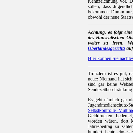
Kennzeichnung vor. Da
sollen, dass Jugendlic
bekommen. Dumm nur, da
obwohl der neue Staatsve
Achtung, es folgt ei
des Hanseatischen Ober
weiter zu lesen. 
Oberlandesgerichts
aufh
Hier können Sie nachle
Trotzdem ist es gut, da
neue: Niemand hat sich 
sind gar keine Websei
Sendezeitbeschränkung 
Es geht nämlich gar n
Jugendmedienschutz-
Selbstkontrolle Multim
Gelddrucken bedeutet
worden wären, dort 
Jahresbeitrag zu zahle
hundert Leute eingeste