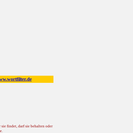
w.wortfilter.de
ie findet, darf sie behalten oder
e.