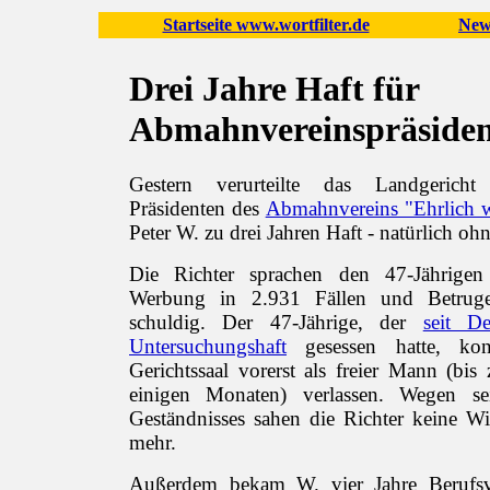
Startseite www.wortfilter.de
New
Drei Jahre Haft für
Abmahnvereinspräside
Gestern verurteilte das Landgerich
Präsidenten des
Abmahnvereins "Ehrlich w
Peter W. zu drei Jahren Haft - natürlich o
Die Richter sprachen den 47-Jährigen 
Werbung in 2.931 Fällen und Betrug
schuldig. Der 47-Jährige, der
seit D
Untersuchungshaft
gesessen hatte, kon
Gerichtssaal vorerst als freier Mann (bis 
einigen Monaten) verlassen. Wegen se
Geständnisses sahen die Richter keine W
mehr.
Außerdem bekam W. vier Jahre Berufsv