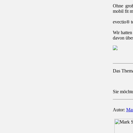
Ohne groß
mobil fit 
evectio® t
Wir hatten
davon übe
Das Thema 
Sie möcht
Autor:
Mar