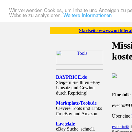
Wir verwenden Cookies, um Inhalte und Anzeigen zu pers
Website zu analysieren.
Weitere Informationen
Startseite www.wortfilter.
Miss
kost
BAYPRICE.de
Steigern Sie Ihren eBay
Umsatz und Gewinn
durch Repricing!
Eine toll
Marktplatz-Tools.de
evectio®UG
Clevere Tools und Links
für eBay und Amazon.
Über eine
baygel.de
evectio®
i
eBay Suche: schnell.
Software 