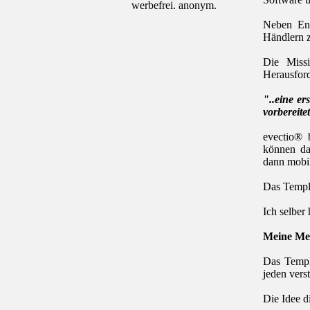
werbefrei. anonym.
Neben Ent
Händlern z
Die Miss
Herausford
"..eine e
vorbereite
evectio® 
können das
dann mobil
Das Templa
Ich selber
Meine Me
Das Templa
jeden verst
Die Idee d