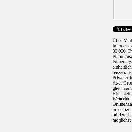
Über Mark
Internet 
30.000 Tr
Platin au
Fahrzeugv
einheitli
passen. E
Privatier 
Axel Gron
gleichna
Hier steh
Weiterhin 
Onlinehand
in seiner
mittlere 
möglichst 