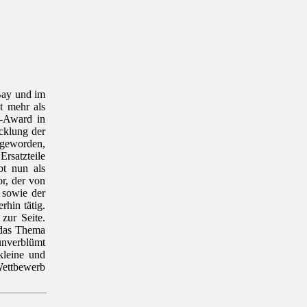
Bay und im
t mehr als
r-Award in
cklung der
 geworden,
rsatzteile
bt nun als
or, der von
, sowie der
rhin tätig.
zur Seite.
m das Thema
 unverblümt
kleine und
Wettbewerb