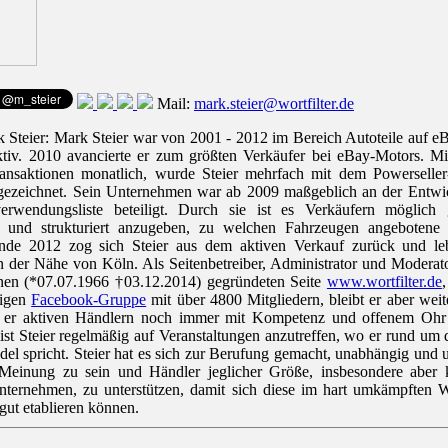
Mail:
mark.steier@wortfilter.de
 Steier: Mark Steier war von 2001 - 2012 im Bereich Autoteile auf e
aktiv. 2010 avancierte er zum größten Verkäufer bei eBay-Motors. Mi
ansaktionen monatlich, wurde Steier mehrfach mit dem Powerselle
sgezeichnet. Sein Unternehmen war ab 2009 maßgeblich an der Entwi
erwendungsliste beteiligt. Durch sie ist es Verkäufern möglich
ch und strukturiert anzugeben, zu welchen Fahrzeugen angebotene E
nde 2012 zog sich Steier aus dem aktiven Verkauf zurück und le
in der Nähe von Köln. Als Seitenbetreiber, Administrator und Moderat
en (*07.07.1966 †03.12.2014) gegründeten Seite
www.wortfilter.de
migen
Facebook-Gruppe
mit über 4800 Mitgliedern, bleibt er aber weite
t er aktiven Händlern noch immer mit Kompetenz und offenem Ohr 
ist Steier regelmäßig auf Veranstaltungen anzutreffen, wo er rund u
el spricht. Steier hat es sich zur Berufung gemacht, unabhängig und
 Meinung zu sein und Händler jeglicher Größe, insbesondere aber 
Unternehmen, zu unterstützen, damit sich diese im hart umkämpften 
gut etablieren können.