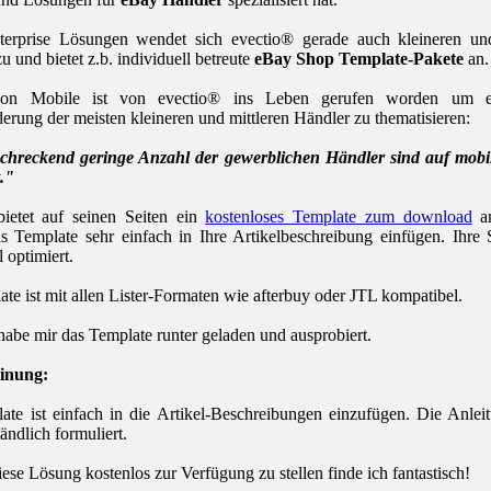
erprise Lösungen wendet sich evectio® gerade auch kleineren und
u und bietet z.b. individuell betreute
eBay Shop Template-Pakete
an.
ion Mobile ist von evectio® ins Leben gerufen worden um e
erung der meisten kleineren und mittleren Händler zu thematisieren:
rschreckend geringe Anzahl der gewerblichen Händler sind auf mob
t."
bietet auf seinen Seiten ein
kostenloses Template zum download
an
 Template sehr einfach in Ihre Artikelbeschreibung einfügen. Ihre 
 optimiert.
te ist mit allen Lister-Formaten wie afterbuy oder JTL kompatibel.
 habe mir das Template runter geladen und ausprobiert.
inung:
te ist einfach in die Artikel-Beschreibungen einzufügen. Die Anleit
ändlich formuliert.
iese Lösung kostenlos zur Verfügung zu stellen finde ich fantastisch!