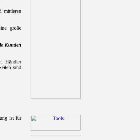
 mittleren
ine große
ile Kunden
. Händler
Seiten sind
ung ist für