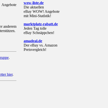
wow-liste.de
e Angebote
Die aktuellen
eBay WOW! Angebote
mit Mini-Statístik!
marktplatz-rabatt.de
ter anderem
Jeden Tag tolle
terstützen.
eBay Schnäppchen!
amadeal.de
Der eBay vs. Amazon
Preisvergleich!
ruppe
.
tter hier
.