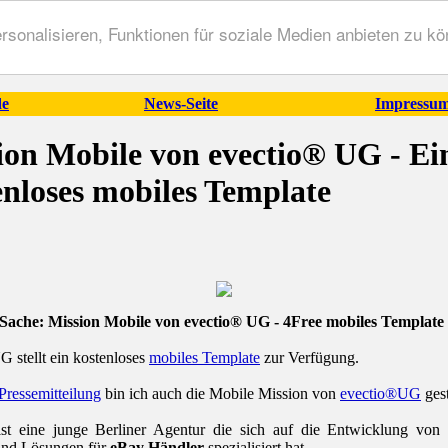
onalisieren, Funktionen für soziale Medien anbieten zu kön
de
News-Seite
Impressum
ion Mobile von evectio® UG - Ei
enloses mobiles Template
e Sache: Mission Mobile von evectio® UG - 4Free mobiles Template
 stellt ein kostenloses
mobiles Template
zur Verfügung.
Pressemitteilung
bin ich auch die Mobile Mission von
evectio®UG
ges
st eine junge Berliner Agentur die sich auf die Entwicklung von 
und Lösungen für
eBay Händler
spezialisiert hat.