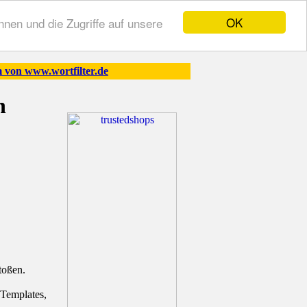
OK
nen und die Zugriffe auf unsere
 von www.wortfilter.de
n
toßen.
Templates,