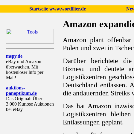
Startseite www.wortfilter.de
New
Amazon expandie
Amazon plant offenbar 
Polen und zwei in Tschec
mspy.de
Darüber berichtete die
eBay und Amazon
überwachen. Mit
Biznesu und deutete a
kostenloser Info per
Logistikzentren geschlos
Mail!
Deutschland entlassen.
auktions-
die andauernden Streiks 
panoptikum.de
Das Original: Über
3.000 Kuriose Auktionen
Das hat Amazon inzwisc
bei eBay.
Logistikzentren bleibe
Entlassungen geplant.