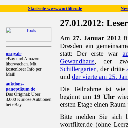
Startseite www.wortfilter.de
New
27.01.2012: Lese
Am
27. Januar 2012
fi
Dresden ein gemeinsam
statt: Der erste war
a
mspy.de
eBay und Amazon
Gewandhaus
, der zw
überwachen. Mit
Schillergarten
, der dritte
kostenloser Info per
Mail!
und
der vierte am 25. Jan
auktions-
Die Teilnahme ist wie
panoptikum.de
Das Original: Über
beginnt um
19 Uhr
wie
3.000 Kuriose Auktionen
ersten Etage einen Raum f
bei eBay.
Bitte melden Sie sich
wortfilter.de (ohne Lee