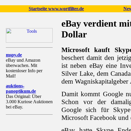
Startseite www.wortfilter.de
New
eBay verdient mi
Dollar
Microsoft kauft Skype
mspy.de
beschert damit den jetz
eBay und Amazon
ist neben eBay eine Inv
überwachen. Mit
kostenloser Info per
Silver Lake, dem Canada
Mail!
dem Wagniskapitalgeber 
auktions-
panoptikum.de
Damit kommt Google nu
Das Original: Über
Schon vor der damali
3.000 Kuriose Auktionen
bei eBay.
Google sich für Skype 
Microsoft Facebook und e
eBay hatte Skype En