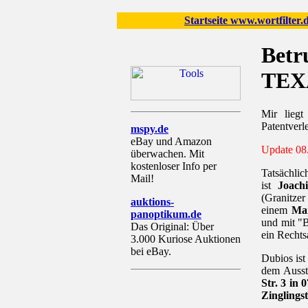
Startseite www.wortfilter.
Betr
TEX
Mir lieg
Patentverl
mspy.de
eBay und Amazon
Update 08
überwachen. Mit
kostenloser Info per
Tatsächlic
Mail!
ist
Joach
(Granitze
auktions-
einem
Mar
panoptikum.de
und mit "B
Das Original: Über
ein Recht
3.000 Kuriose Auktionen
bei eBay.
Dubios ist
dem Ausste
Str. 3 in 
Zinglings