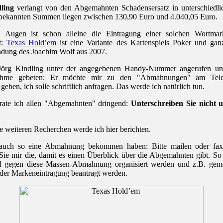
ling
verlangt von den Abgemahnten Schadensersatz in unterschiedli
r bekannten Summen liegen zwischen 130,90 Euro und 4.040,05 Euro.
 Augen ist schon alleine die Eintragung einer solchen Wortmar
t:
Texas Hold’em
ist eine Variante des Kartenspiels Poker und gan
ndung des Joachim Wolf aus 2007.
Jörg Kindling unter der angegebenen Handy-Nummer angerufen u
nahme gebeten: Er möchte mir zu den "Abmahnungen" am Tele
geben, ich solle schriftlich anfragen. Das werde ich natürlich tun.
 rate ich allen "Abgemahnten" dringend:
Unterschreiben Sie nicht 
 weiteren Recherchen werde ich hier berichten.
 auch so eine Abmahnung bekommen haben: Bitte mailen oder fa
ie mir die, damit es einen Überblick über die Abgemahnten gibt. S
d gegen diese Massen-Abmahnung organisiert werden und z.B. gem
der Markeneintragung beantragt werden.