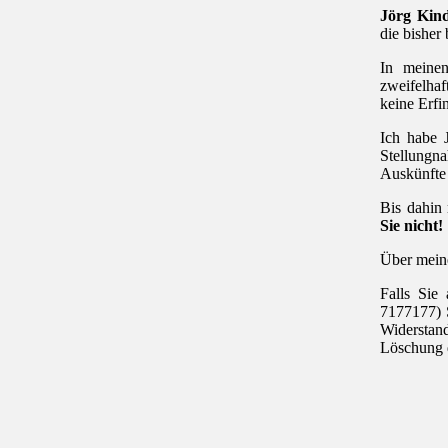
Jörg Kind
die bishe
In meinen
zweifelhaf
keine Erfi
Ich habe 
Stellung
Auskünfte 
Bis dahin
Sie nicht!
Über meine
Falls Sie
7177177) S
Widerstan
Löschung 