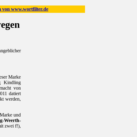
 von www.wortfilter.de
wegen
geblicher
ieser Marke
g Kindling
lmacht von
011 datiert
ckt werden,
r Marke und
g-Weerth-
t zwei f!),