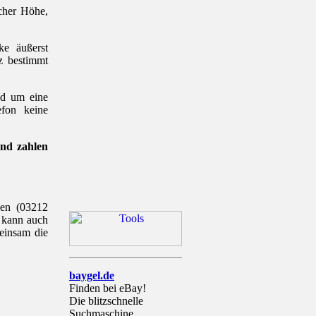
cher Höhe,
ke äußerst
z bestimmt
nd um eine
fon keine
und zahlen
xen (03212
o kann auch
einsam die
baygel.de
Finden bei eBay!
Die blitzschnelle
Suchmaschine.