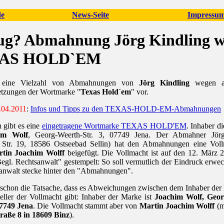
de
News-Seite
Impressum
ug? Abmahnung Jörg Kindling 
AS HOLD`EM
t eine Vielzahl von Abmahnungen von
Jörg Kindling
wegen an
etzungen der Wortmarke "
Texas Hold`em
" vor.
.04.2011
:
Infos und Tipps zu den TEXAS-HOLD-EM-Abmahnungen
h gibt es eine
eingetragene Wortmarke TEXAS HOLD'EM
. Inhaber d
im Wolf
, Georg-Weerth-Str. 3, 07749 Jena. Der Abmahner Jör
r Str. 19, 18586 Ostseebad Sellin) hat den Abmahnungen eine Vol
tin Joachim Wolff
beigefügt. Die Vollmacht ist auf den 12. März 2
egl. Rechtsanwalt" gestempelt: So soll vermutlich der Eindruck erwe
sanwalt stecke hinter den "Abmahnungen".
 schon die Tatsache, dass es Abweichungen zwischen dem Inhaber de
ller der Vollmacht gibt: Inhaber der Marke ist
Joachim Wolf, Geor
07749 Jena
. Die Vollmacht stammt aber von
Martin Joachim Wolff
(mi
traße 8 in 18609 Binz
).