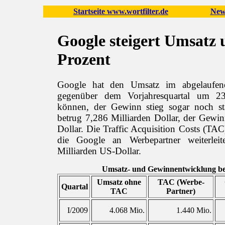
Startseite www.wortfilter.de
New
Google steigert Umsatz
Prozent
Google hat den Umsatz im abgelaufene
gegenüber dem Vorjahresquartal um 23
können, der Gewinn stieg sogar noch st
betrug 7,286 Milliarden Dollar, der Gewin
Dollar. Die Traffic Acquisition Costs (TA
die Google an Werbepartner weiterleit
Milliarden US-Dollar.
Umsatz- und Gewinnentwicklung be
Umsatz ohne
TAC (Werbe-
Quartal
TAC
Partner)
I/2009
4.068 Mio.
1.440 Mio.