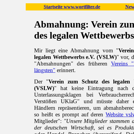
Startseite www.wortfilter.de
New
Abmahnung: Verein zu
des legalen Wettbewerbs
Mir liegt eine Abmahnung vom "
Verei
legalen Wettbewerbs e.V. (VSLW)
" vor, 
"Abmahnungen" des früheren
Vereins 
längsten"
erinnert.
Der "
Verein zum Schutz des legalen 
(VSLW)
" hat keine Eintragung nach 
Unterlassungsklagen bei Verbraucherre
Verstößen UKlaG" und müsste daher e
Händlern repräsentieren, um abmahnberec
so heißt es prompt auf deren
Website vsl
Mitglieder":
"Unsere Mitglieder stammen a
der deutschen Wirtschaft, sei es Produkti