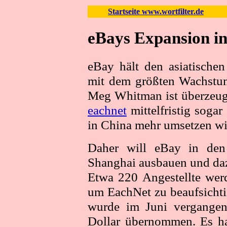
Startseite www.wortfilter.de
eBays Expansion i
eBay hält den asiatische
mit dem größten Wachstu
Meg Whitman ist überzeugt,
eachnet
mittelfristig soga
in China mehr umsetzen wi
Daher will eBay in den
Shanghai ausbauen und daz
Etwa 220 Angestellte werd
um EachNet zu beaufsichti
wurde im Juni vergangen
Dollar übernommen. Es hat