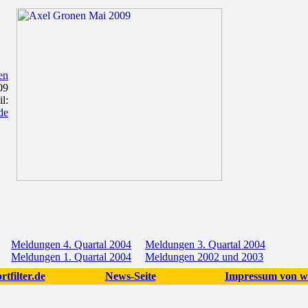
en
09
l:
de
Meldungen 4. Quartal 2004
Meldungen 3. Quartal 2004
Meldungen 1. Quartal 2004
Meldungen 2002 und 2003
tfilter.de
News-Seite
Impressum von ww