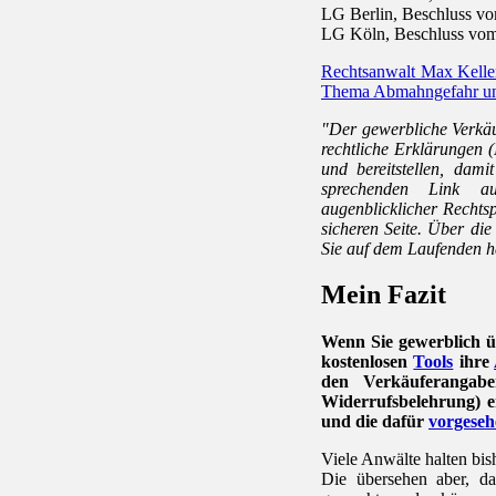
LG Berlin, Beschluss v
LG Köln, Beschluss vom
Rechtsanwalt Max Kelle
Thema Abmahngefahr u
"Der gewerbliche Verkäufe
rechtliche Erklärungen 
und bereitstellen, dami
sprechenden Link 
augenblicklicher Rechtsp
sicheren Seite. Über di
Sie auf dem Laufenden h
Mein Fazit
Wenn Sie gewerblich üb
kostenlosen
Tools
ihre
den Verkäuferangab
Widerrufsbelehrung) e
und die dafür
vorgeseh
Viele Anwälte halten bis
Die übersehen aber, da