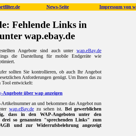
tfilter.de
News-Seite
Impressum von ww
e: Fehlende Links in
unter wap.ebay.de
estellten Angebote sind auch unter
wap.eBay.de
erdings die Darstellung für mobile Endgeräte wie
timiert.
fer sollten Sie kontrollieren, ob auch Ihr Angebot
esetzlichen Anforderungen genügt. Um Ihnen das zu
n Tool entwickelt:
y-Angebote über wap anzeigen
y-Artikelnummer an und bekommen das Angebot nun
unter
wap.eBay.de
zu sehen ist.
Bei gewerblichen
htig, dass in den WAP-Angeboten unter den
e drei so genannten "sprechenden Links" zum
AGB und zur Widerrufsbelehrung angezeigt