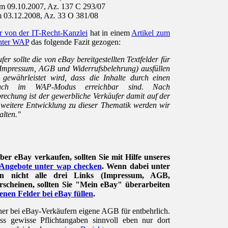
om 09.10.2007, Az. 137 C 293/07
 03.12.2008, Az. 33 O 381/08
r von der IT-Recht-Kanzlei
hat in einem
Artikel zum
nter WAP
das folgende Fazit gezogen:
r sollte die von eBay bereitgestellten Textfelder für
(Impressum, AGB und Widerrufsbelehrung) ausfüllen
t gewährleistet wird, dass die Inhalte durch einen
auch im WAP-Modus erreichbar sind. Nach
rechung ist der gewerbliche Verkäufer damit auf der
e weitere Entwicklung zu dieser Thematik werden wir
alten."
er eBay verkaufen, sollten Sie mit Hilfe unseres
Angebote unter wap checken
. Wenn dabei unter
en nicht alle drei Links (Impressum, AGB,
rscheinen, sollten Sie "Mein eBay" überarbeiten
enen Felder bei eBay füllen
.
her bei eBay-Verkäufern eigene AGB für entbehrlich.
ss gewisse Pflichtangaben sinnvoll eben nur dort