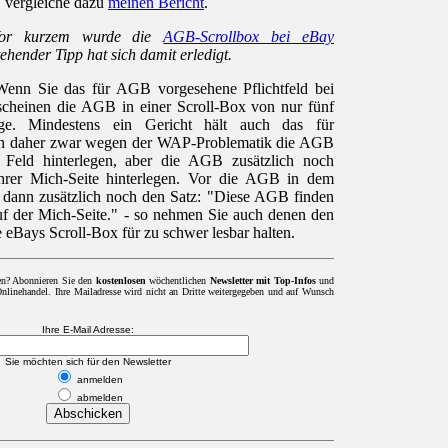
 vergleiche dazu
meinen Bericht
.
or kurzem wurde die
AGB-Scrollbox bei eBay
tehender Tipp hat sich damit erledigt.
Wenn Sie das für AGB vorgesehene Pflichtfeld bei
scheinen die AGB in einer Scroll-Box von nur fünf
ge. Mindestens ein Gericht hält auch das für
lten daher zwar wegen der WAP-Problematik die AGB
 Feld hinterlegen, aber die AGB zusätzlich noch
Ihrer Mich-Seite hinterlegen. Vor die AGB in dem
ie dann zusätzlich noch den Satz: "Diese AGB finden
auf der Mich-Seite." - so nehmen Sie auch denen den
 eBays Scroll-Box für zu schwer lesbar halten.
en? Abonnieren Sie den
kostenlosen
wöchentlichen
Newsletter mit Top-Infos
und
linehandel. Ihre Mailadresse wird nicht an Dritte weitergegeben und auf Wunsch
Ihre E-Mail Adresse:
Sie möchten sich für den Newsletter
anmelden
abmelden