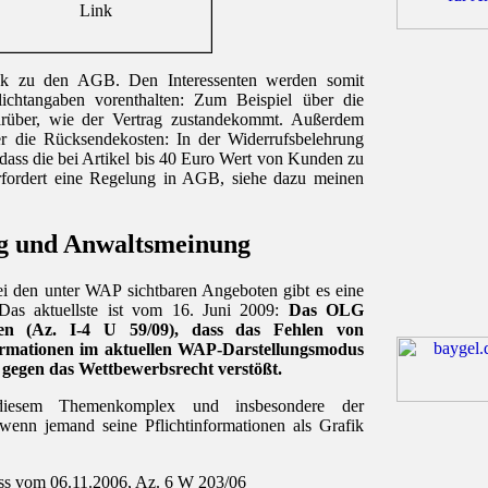
ink zu den AGB. Den Interessenten werden somit
flichtangaben vorenthalten: Zum Beispiel über die
rüber, wie der Vertrag zustandekommt. Außerdem
er die Rücksendekosten: In der Widerrufsbelehrung
, dass die bei Artikel bis 40 Euro Wert von Kunden zu
erfordert eine Regelung in AGB, siehe dazu meinen
g und Anwaltsmeinung
i den unter WAP sichtbaren Angeboten gibt es eine
 Das aktuellste ist vom 16. Juni 2009:
Das OLG
en (Az. I-4 U 59/09), dass das Fehlen von
nformationen im aktuellen WAP-Darstellungsmodus
 gegen das Wettbewerbsrecht verstößt.
diesem Themenkomplex und insbesondere der
wenn jemand seine Pflichtinformationen als Grafik
ss vom 06.11.2006, Az. 6 W 203/06