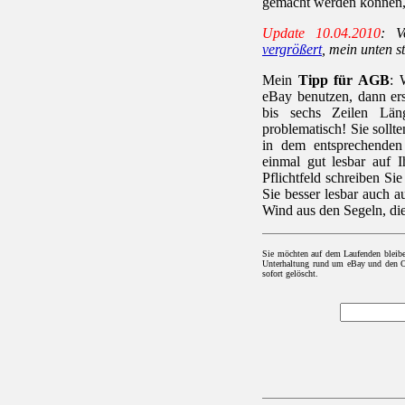
gemacht werden können,
Update 10.04.2010
: V
vergrößert
, mein unten s
Mein
Tipp für AGB
: 
eBay benutzen, dann er
bis sechs Zeilen Län
problematisch! Sie sol
in dem entsprechenden
einmal gut lesbar auf 
Pflichtfeld schreiben S
Sie besser lesbar auch 
Wind aus den Segeln, die
Sie möchten auf dem Laufenden bleib
Unterhaltung rund um eBay und den On
sofort gelöscht.