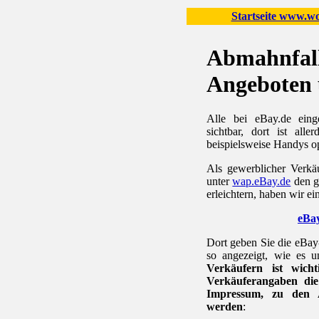
Startseite www.wor
Abmahnfall
Angeboten 
Alle bei eBay.de eing
sichtbar, dort ist all
beispielsweise Handys op
Als gewerblicher Verkäu
unter
wap.eBay.de
den g
erleichtern, haben wir ei
eBa
Dort geben Sie die eBa
so angezeigt, wie es 
Verkäufern ist wic
Verkäuferangaben di
Impressum, zu den 
werden
: