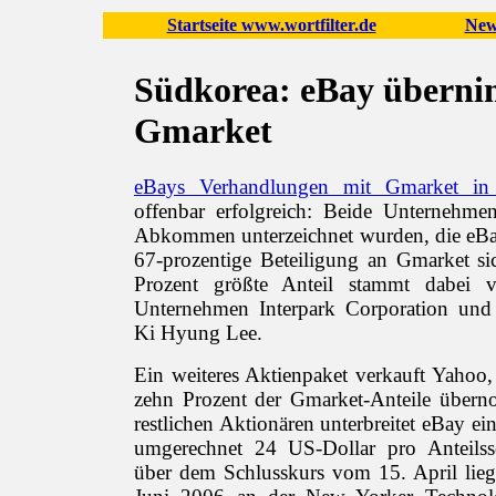
Startseite www.wortfilter.de
New
Südkorea: eBay übern
Gmarket
eBays Verhandlungen mit Gmarket in
offenbar erfolgreich: Beide Unternehmen
Abkommen unterzeichnet wurden, die eBa
67-prozentige Beteiligung an Gmarket si
Prozent größte Anteil stammt dabei 
Unternehmen Interpark Corporation und
Ki Hyung Lee.
Ein weiteres Aktienpaket verkauft Yahoo
zehn Prozent der Gmarket-Anteile über
restlichen Aktionären unterbreitet eBay ei
umgerechnet 24 US-Dollar pro Anteilss
über dem Schlusskurs vom 15. April liegt