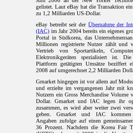
Juni 2006 an der New Yorker Technol
gelistet. Laut eBay hat die Transaktion e
zu 1,2 Milliarden US-Dollar.
eBay betreibt seit der
Übernahme der Int
(IAC)
im Jahr 2004 bereits ein eigenes g
Portal in Südkorea, das Unternehmensa
Millionen registrierte Nutzer zählt und
Vertrieb von Sportartikeln, Comput
Elektronikgeräten spezialisiert ist. 
Plattform getätigten Umsätze beziffert 
2008 auf umgerechnet 2,2 Milliarden Doll
Gmarket hingegen ist vor allem auf Modear
und erzielte im vergangenen Jahr mit k
Nutzern ein Gross Merchandise Volume v
Dollar. Gmarket und IAC legen ihr ope
zusammen, es wird aber weiter zwei vers
geben. Gmarket und IAC kommen s
Angaben zufolge auf einen gemeinsamen
36 Prozent. Nachdem die Korea Fair 