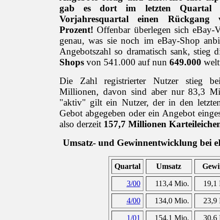
gab es dort im letzten Quartal
Vorjahresquartal einen Rückgan
Prozent!
Offenbar überlegen sich eBay-V
genau, was sie noch im eBay-Shop anbi
Angebotszahl so dramatisch sank, stieg 
Shops
von 541.000 auf nun
649.000
welt
Die Zahl registrierter Nutzer stieg 
Millionen, davon sind aber nur 83,3 Mil
"aktiv" gilt ein Nutzer, der in den letz
Gebot abgegeben oder ein Angebot eingest
also derzeit
157,7 Millionen Karteileiche
Umsatz- und Gewinnentwicklung bei 
Quartal
Umsatz
Gewi
3/00
113,4 Mio.
19,1 
4/00
134,0 Mio.
23,9 
1/01
154,1 Mio.
30,6 