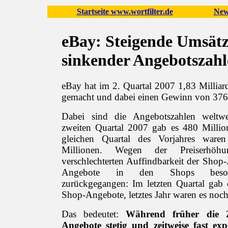
Startseite www.wortfilter.de
New
eBay: Steigende Umsätz
sinkender Angebotszah
eBay hat im 2. Quartal 2007 1,83 Millia
gemacht und dabei einen Gewinn von 376 
Dabei sind die Angebotszahlen weltw
zweiten Quartal 2007 gab es 480 Milli
gleichen Quartal des Vorjahres ware
Millionen. Wegen der Preiserhö
verschlechterten Auffindbarkeit der Shop
Angebote in den Shops besond
zurückgegangen: Im letzten Quartal gab 
Shop-Angebote, letztes Jahr waren es noc
Das bedeutet:
Während früher die 
Angebote stetig und zeitweise fast expo