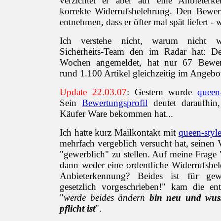
verzichtet er aber auf eine Anbieterk
korrekte Widerrufsbelehrung. Den Bewe
entnehmen, dass er öfter mal spät liefert -
Ich verstehe nicht, warum nicht w
Sicherheits-Team den im Radar hat: De
Wochen angemeldet, hat nur 67 Bewer
rund 1.100 Artikel gleichzeitig im Angebot
Update 22.03.07
: Gestern wurde
queen-
Sein
Bewertungsprofil
deutet daraufhin,
Käufer Ware bekommen hat...
Ich hatte kurz Mailkontakt mit
queen-styl
mehrfach vergeblich versucht hat, seinen V
"gewerblich" zu stellen. Auf meine Frag
dann weder eine ordentliche Widerrufsbe
Anbieterkennung? Beides ist für gew
gesetzlich vorgeschrieben!" kam die en
"
werde beides ändern
bin neu und wuss
pflicht ist
".